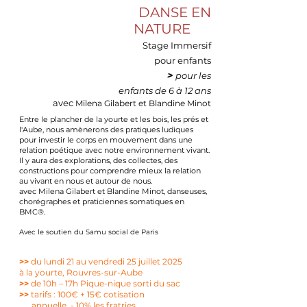
DANSE EN
​
NATURE
Stage Immersif
pour enfants
>
pour les
enfants de 6 à 12 ans
avec
Milena Gilabert et Blandine Minot
Entre le plancher de la yourte et les bois, les prés et
l'Aube, nous amènerons des pratiques ludiques
pour investir le corps en mouvement dans une
relation poétique avec notre environnement vivant.
Il y aura des explorations, des collectes, des
constructions pour comprendre mieux la relation
au vivant en nous et autour de nous.
avec Milena Gilabert et Blandine Minot, danseuses,
chorégraphes et praticiennes somatiques en
BMC®.
Avec le soutien du Samu social de Paris
>>
du lundi 21 au vendredi 25 juillet 2025
à la yourte, Rouvres-sur-Aube
>>
de 10h – 17h
Pique-nique sorti du sac
>>
tarifs : 100€ + 15€ cotisation
annuelle,
- 10% les fratries