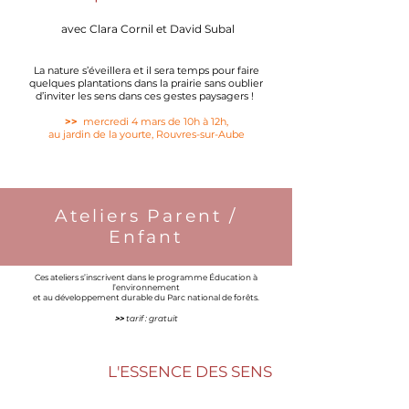
avec Clara Cornil et David Subal
La nature s’éveillera et il sera temps pour faire
quelques plantations dans la prairie sans oublier
d’inviter les sens dans ces gestes paysagers !
>>
mercredi 4 mars de 10h à 12h,
au jardin de la yourte, Rouvres-sur-Aube
Ateliers Parent /
Enfant
Ces ateliers s’inscrivent dans le programme Éducation à
l’environnement
et au développement durable du Parc national de forêts.
>>
tarif : gratuit​
L'ESSENCE DES SENS
​